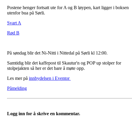
Postene henger fortsatt ute for A og B løypen, kart ligger i boksen
utenfor bua på Sørli.
Svart A
Rød B
På søndag blir det Ni-Nitti i Nittedal på Sørli kl 12:00.
Samtidig blir det kaffepost til Skautur'n og POP up stolper for
stolpejakten så her er det bare å møte opp.
Les mer på
innbydelsen i Eventor
Påmelding
Logg inn for å skrive en kommentar.