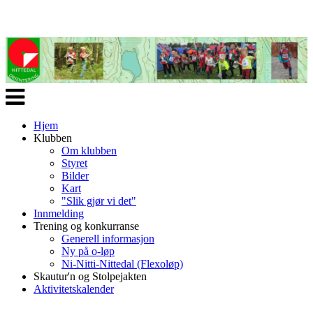
Veksle
navigasjon
Hjem
Klubben
Om klubben
Styret
Bilder
Kart
"Slik gjør vi det"
Innmelding
Trening og konkurranse
Generell informasjon
Ny på o-løp
Ni-Nitti-Nittedal (Flexoløp)
Skautur'n og Stolpejakten
Aktivitetskalender