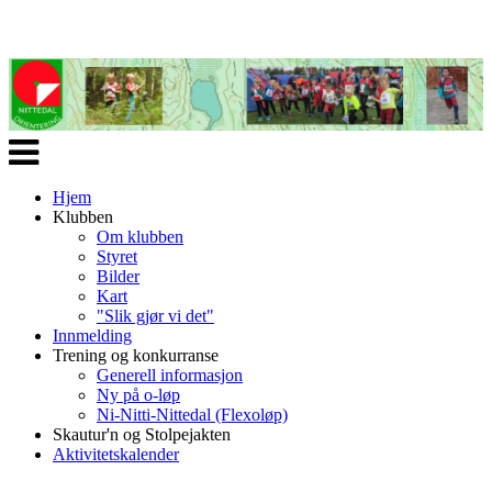
Veksle
navigasjon
Hjem
Klubben
Om klubben
Styret
Bilder
Kart
"Slik gjør vi det"
Innmelding
Trening og konkurranse
Generell informasjon
Ny på o-løp
Ni-Nitti-Nittedal (Flexoløp)
Skautur'n og Stolpejakten
Aktivitetskalender