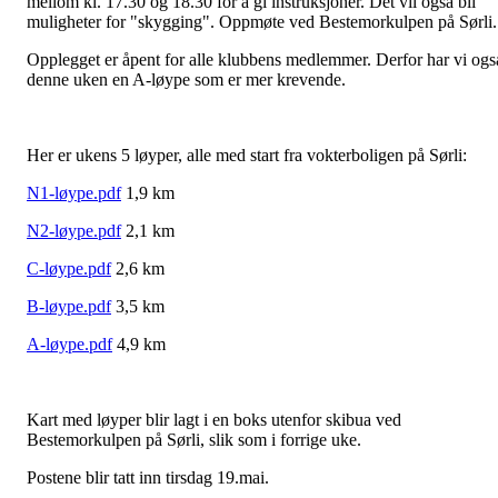
mellom kl. 17.30 og 18.30 for å gi instruksjoner. Det vil også bli
muligheter for "skygging". Oppmøte ved Bestemorkulpen på Sørli.
Opplegget er åpent for alle klubbens medlemmer. Derfor har vi ogs
denne uken en A-løype som er mer krevende.
Her er ukens 5 løyper, alle med start fra vokterboligen på Sørli:
N1-løype.pdf
1,9 km
N2-løype.pdf
2,1 km
C-løype.pdf
2,6 km
B-løype.pdf
3,5 km
A-løype.pdf
4,9 km
Kart med løyper blir lagt i en boks utenfor skibua ved
Bestemorkulpen på Sørli, slik som i forrige uke.
Postene blir tatt inn tirsdag 19.mai.