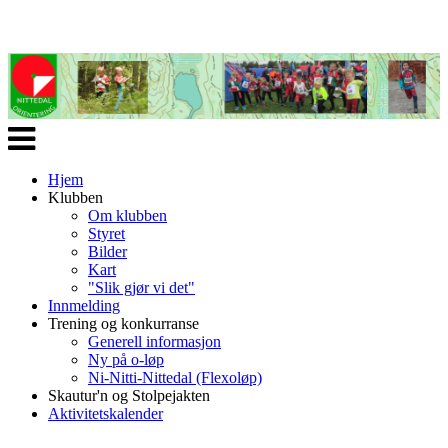
Veksle
navigasjon
Hjem
Klubben
Om klubben
Styret
Bilder
Kart
"Slik gjør vi det"
Innmelding
Trening og konkurranse
Generell informasjon
Ny på o-løp
Ni-Nitti-Nittedal (Flexoløp)
Skautur'n og Stolpejakten
Aktivitetskalender