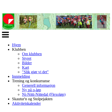
Veksle
navigasjon
Hjem
Klubben
Om klubben
Styret
Bilder
Kart
"Slik gjør vi det"
Innmelding
Trening og konkurranse
Generell informasjon
Ny på o-løp
Ni-Nitti-Nittedal (Flexoløp)
Skautur'n og Stolpejakten
Aktivitetskalender