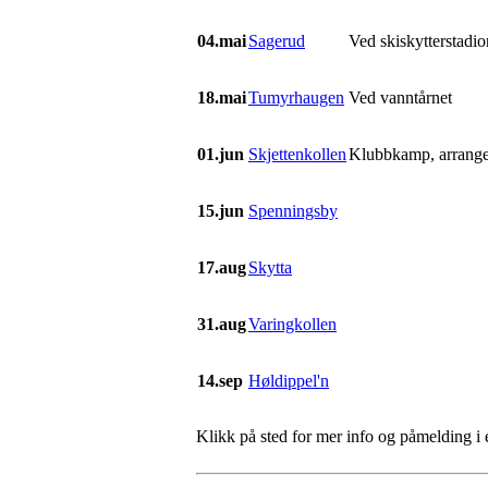
04.mai
Sagerud
Ved skiskytterstadio
18.mai
Tumyrhaugen
Ved vanntårnet
01.jun
Skjettenkollen
Klubbkamp, arrange
15.jun
Spenningsby
17.aug
Skytta
31.aug
Varingkollen
14.sep
Høldippel'n
Klikk på sted for mer info og påmelding i ev