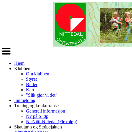
Veksle
navigasjon
Hjem
Klubben
Om klubben
Styret
Bilder
Kart
"Slik gjør vi det"
Innmelding
Trening og konkurranse
Generell informasjon
Ny på o-løp
Ni-Nitti-Nittedal (Flexoløp)
Skautur'n og Stolpejakten