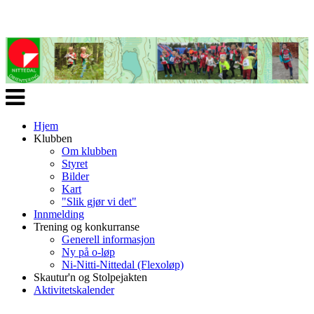
Veksle
navigasjon
Hjem
Klubben
Om klubben
Styret
Bilder
Kart
"Slik gjør vi det"
Innmelding
Trening og konkurranse
Generell informasjon
Ny på o-løp
Ni-Nitti-Nittedal (Flexoløp)
Skautur'n og Stolpejakten
Aktivitetskalender