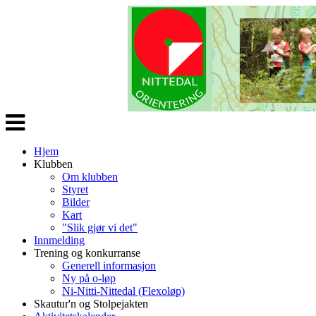
Veksle
navigasjon
Hjem
Klubben
Om klubben
Styret
Bilder
Kart
"Slik gjør vi det"
Innmelding
Trening og konkurranse
Generell informasjon
Ny på o-løp
Ni-Nitti-Nittedal (Flexoløp)
Skautur'n og Stolpejakten