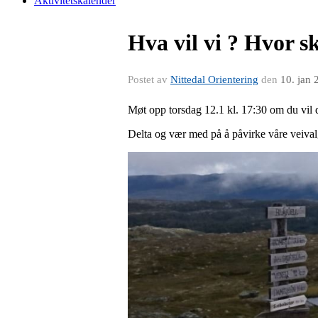
Aktivitetskalender
Hva vil vi ? Hvor s
Postet av
Nittedal Orientering
den
10. jan 
Møt opp torsdag 12.1 kl. 17:30 om du vil d
Delta og vær med på å påvirke våre veival