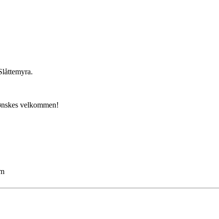
låttemyra.
d ønskes velkommen!
om