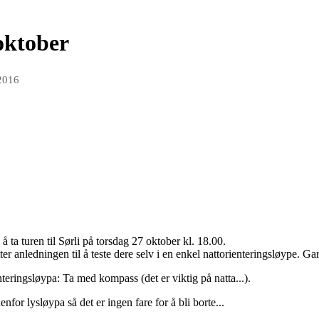
oktober
 2016
l å ta turen til Sørli på torsdag 27 oktober kl. 18.00.
r anledningen til å teste dere selv i en enkel nattorienteringsløype. Ga
teringsløypa: Ta med kompass (det er viktig på natta...).
nfor lysløypa så det er ingen fare for å bli borte...