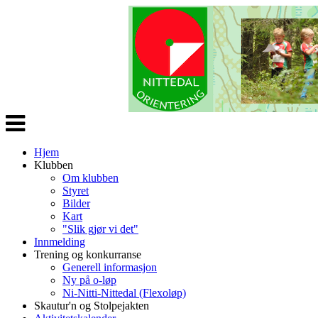
Veksle
navigasjon
Hjem
Klubben
Om klubben
Styret
Bilder
Kart
"Slik gjør vi det"
Innmelding
Trening og konkurranse
Generell informasjon
Ny på o-løp
Ni-Nitti-Nittedal (Flexoløp)
Skautur'n og Stolpejakten