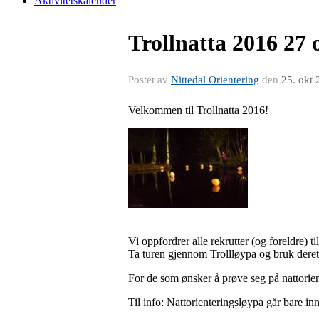
Aktivitetskalender
Trollnatta 2016 27 
Postet av
Nittedal Orientering
den
25. okt
Velkommen til Trollnatta 2016!
Vi oppfordrer alle rekrutter (og foreldre) ti
Ta turen gjennom Trollløypa og bruk derette
For de som ønsker å prøve seg på nattorien
Til info: Nattorienteringsløypa går bare inne