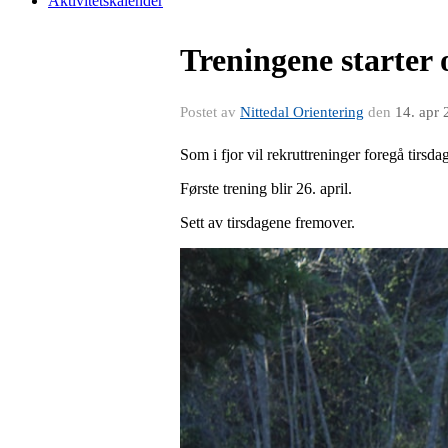
Aktivitetskalender
Treningene starter o
Postet av
Nittedal Orientering
den
14. apr
Som i fjor vil rekruttreninger foregå tirsda
Første trening blir 26. april.
Sett av tirsdagene fremover.