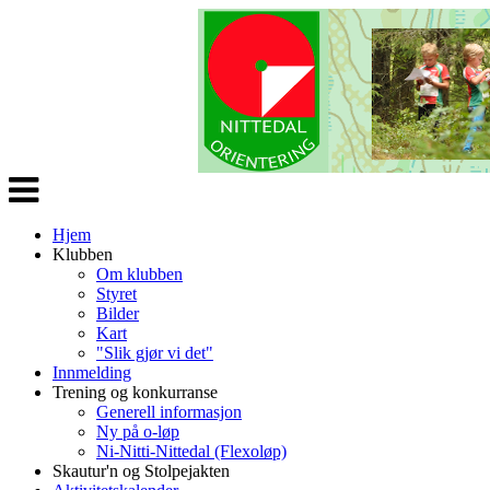
Veksle
navigasjon
Hjem
Klubben
Om klubben
Styret
Bilder
Kart
"Slik gjør vi det"
Innmelding
Trening og konkurranse
Generell informasjon
Ny på o-løp
Ni-Nitti-Nittedal (Flexoløp)
Skautur'n og Stolpejakten