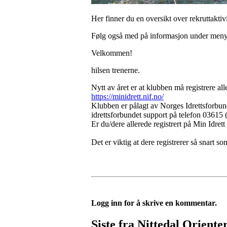
Her finner du en oversikt over rekruttakti
Følg også med på informasjon under meny
Velkommen!
hilsen trenerne.
Nytt av året er at klubben må registrere al
https://minidrett.nif.no/
Klubben er pålagt av Norges Idrettsforbund 
idrettsforbundet support på telefon 03615 
Er du/dere allerede registrert på Min Idre
Det er viktig at dere registrerer så snart s
Logg inn for å skrive en kommentar.
Siste fra Nittedal Oriente