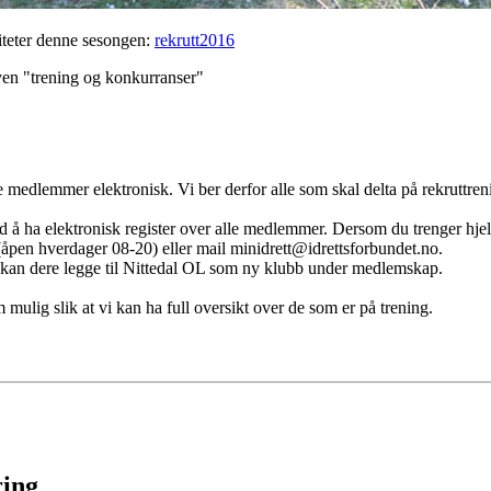
viteter denne sesongen:
rekrutt2016
en "trening og konkurranser"
le medlemmer elektronisk. Vi ber derfor alle som skal delta på rekruttre
å ha elektronisk register over alle medlemmer. Dersom du trenger hjelp t
(åpen hverdager 08-20) eller mail minidrett@idrettsforbundet.no.
tt kan dere legge til Nittedal OL som ny klubb under medlemskap.
om mulig slik at vi kan ha full oversikt over de som er på trening.
ring