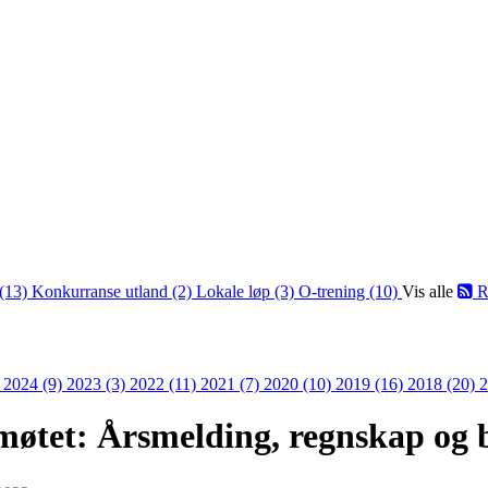
(13)
Konkurranse utland (2)
Lokale løp (3)
O-trening (10)
Vis alle
R
)
2024 (9)
2023 (3)
2022 (11)
2021 (7)
2020 (10)
2019 (16)
2018 (20)
2
møtet: Årsmelding, regnskap og 