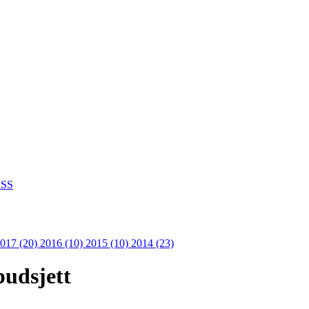
SS
017 (20)
2016 (10)
2015 (10)
2014 (23)
budsjett