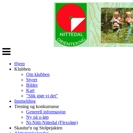
Veksle
navigasjon
Hjem
Klubben
Om klubben
Styret
Bilder
Kart
"Slik gjør vi det"
Innmelding
Trening og konkurranse
Generell informasjon
Ny på o-løp
Ni-Nitti-Nittedal (Flexoløp)
Skautur'n og Stolpejakten