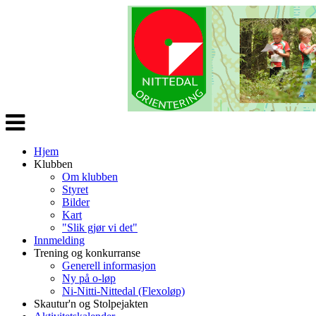
Veksle
navigasjon
Hjem
Klubben
Om klubben
Styret
Bilder
Kart
"Slik gjør vi det"
Innmelding
Trening og konkurranse
Generell informasjon
Ny på o-løp
Ni-Nitti-Nittedal (Flexoløp)
Skautur'n og Stolpejakten