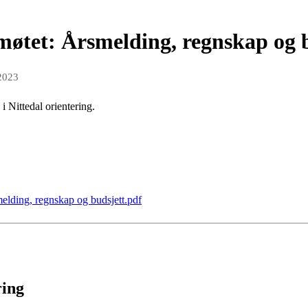
møtet: Årsmelding, regnskap og 
 2023
i Nittedal orientering.
smelding, regnskap og budsjett.pdf
ring