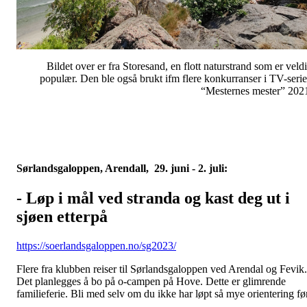
Bildet over er fra Storesand, en flott naturstrand som er veld
populær. Den ble også brukt ifm flere konkurranser i TV-seri
“Mesternes mester” 202
Sørlandsgaloppen, Arendall, 29. juni - 2. juli:
- Løp i mål ved stranda og kast deg ut i
sjøen etterpå
https://soerlandsgaloppen.no/sg2023/
Flere fra klubben reiser til Sørlandsgaloppen ved Arendal og Fevik.
Det planlegges å bo på o-campen på Hove. Dette er glimrende
familieferie. Bli med selv om du ikke har løpt så mye orientering fø