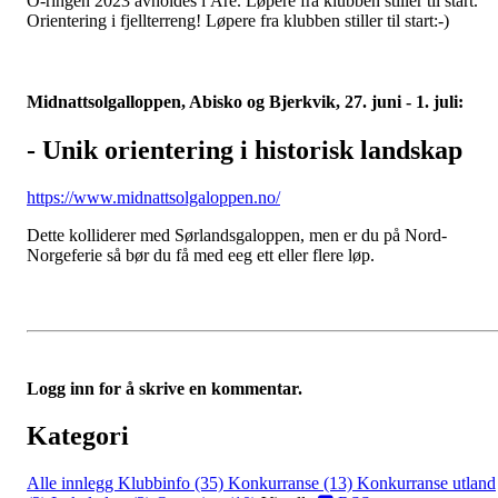
O-ringen 2023 avholdes i Åre. Løpere fra klubben stiller til start.
Orientering i fjellterreng! Løpere fra klubben stiller til start:-)
Midnattsolgalloppen, Abisko og Bjerkvik, 27. juni - 1. juli:
- Unik orientering i historisk landskap
https://www.midnattsolgaloppen.no/
Dette kolliderer med Sørlandsgaloppen, men er du på Nord-
Norgeferie så bør du få med eeg ett eller flere løp.
Logg inn for å skrive en kommentar.
Kategori
Alle innlegg
Klubbinfo (35)
Konkurranse (13)
Konkurranse utland