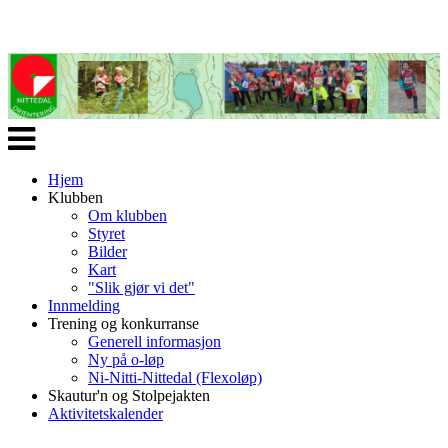
Veksle
navigasjon
Hjem
Klubben
Om klubben
Styret
Bilder
Kart
"Slik gjør vi det"
Innmelding
Trening og konkurranse
Generell informasjon
Ny på o-løp
Ni-Nitti-Nittedal (Flexoløp)
Skautur'n og Stolpejakten
Aktivitetskalender