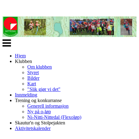
Veksle
navigasjon
Hjem
Klubben
Om klubben
Styret
Bilder
Kart
"Slik gjør vi det"
Innmelding
Trening og konkurranse
Generell informasjon
Ny på o-løp
Ni-Nitti-Nittedal (Flexoløp)
Skautur'n og Stolpejakten
Aktivitetskalender