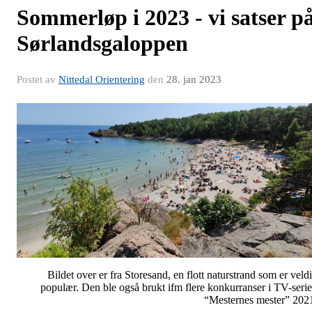
Sommerløp i 2023 - vi satser p
Sørlandsgaloppen
Postet av
Nittedal Orientering
den
28. jan 2023
Bildet over er fra Storesand, en flott naturstrand som er veld
populær. Den ble også brukt ifm flere konkurranser i TV-seri
“Mesternes mester” 202