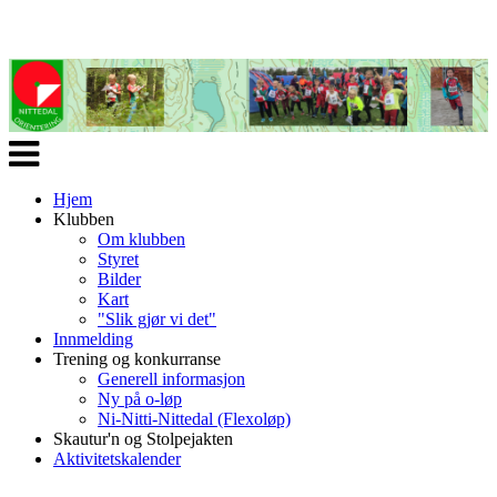
Veksle
navigasjon
Hjem
Klubben
Om klubben
Styret
Bilder
Kart
"Slik gjør vi det"
Innmelding
Trening og konkurranse
Generell informasjon
Ny på o-løp
Ni-Nitti-Nittedal (Flexoløp)
Skautur'n og Stolpejakten
Aktivitetskalender