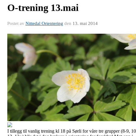
O-trening 13.mai
Postet av
Nittedal Orientering
den
13. mai 2014
I tillegg til vanlig trening kl 18 på Sørli for våre tre grupper (8-9, 10