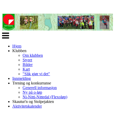
Veksle
navigasjon
Hjem
Klubben
Om klubben
Styret
Bilder
Kart
"Slik gjør vi det"
Innmelding
Trening og konkurranse
Generell informasjon
Ny på o-løp
Ni-Nitti-Nittedal (Flexoløp)
Skautur'n og Stolpejakten
Aktivitetskalender