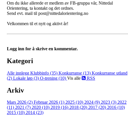
Om du ikke allerede er medlem av FB-gruppa vår, Nittedal
Orientering, ta kontakt og det ordnes.
Send evt. mail til post@nittedalorientering.no
Velkommen til et nytt og aktivt år!
Logg inn for å skrive en kommentar.
Kategori
Alle innlegg
Klubbinfo (35)
Konkurranse (13)
Konkurranse utland
(2)
Lokale løp (3)
O-trening (10)
Vis alle
RSS
Arkiv
Mars 2026 (2)
Februar 2026 (1)
2025 (10)
2024 (9)
2023 (3)
2022
(11)
2021 (7)
2020 (10)
2019 (16)
2018 (20)
2017 (20)
2016 (10)
2015 (10)
2014 (23)