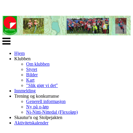
Veksle
navigasjon
Hjem
Klubben
Om klubben
Styret
Bilder
Kart
"Slik gjør vi det"
Innmelding
Trening og konkurranse
Generell informasjon
Ny på o-løp
Ni-Nitti-Nittedal (Flexoløp)
Skautur'n og Stolpejakten
Aktivitetskalender