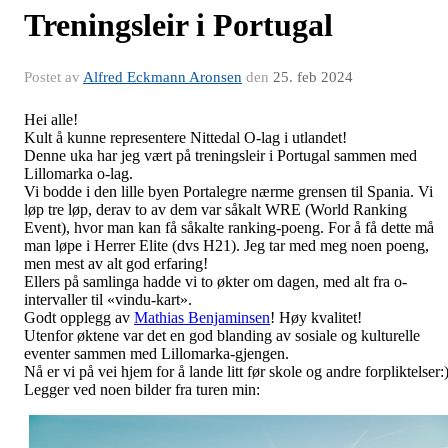
Treningsleir i Portugal
Postet av
Alfred Eckmann Aronsen
den
25. feb 2024
Hei alle!
Kult å kunne representere Nittedal O-lag i utlandet!
Denne uka har jeg vært på treningsleir i Portugal sammen med
Lillomarka o-lag.
Vi bodde i den lille byen Portalegre nærme grensen til Spania. Vi
løp tre løp, derav to av dem var såkalt WRE (World Ranking
Event), hvor man kan få såkalte ranking-poeng. For å få dette må
man løpe i Herrer Elite (dvs H21). Jeg tar med meg noen poeng,
men mest av alt god erfaring!
Ellers på samlinga hadde vi to økter om dagen, med alt fra
o-
intervaller til «vindu-kart».
Godt opplegg av
Mathias Benjaminsen
! Høy kvalitet!
Utenfor øktene var det en god blanding av sosiale og kulturelle
eventer sammen med Lillomarka-gjengen.
Nå er vi på vei hjem for å lande litt før skole og andre forpliktelser:
Legger ved noen bilder fra turen min: