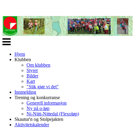
Veksle
navigasjon
Hjem
Klubben
Om klubben
Styret
Bilder
Kart
"Slik gjør vi det"
Innmelding
Trening og konkurranse
Generell informasjon
Ny på o-løp
Ni-Nitti-Nittedal (Flexoløp)
Skautur'n og Stolpejakten
Aktivitetskalender