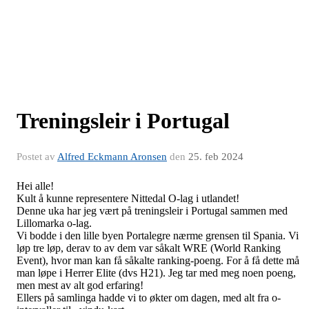
Treningsleir i Portugal
Postet av
Alfred Eckmann Aronsen
den
25. feb 2024
Hei alle!
Kult å kunne representere Nittedal O-lag i utlandet!
Denne uka har jeg vært på treningsleir i Portugal sammen med
Lillomarka o-lag.
Vi bodde i den lille byen Portalegre nærme grensen til Spania. Vi
løp tre løp, derav to av dem var såkalt WRE (World Ranking
Event), hvor man kan få såkalte ranking-poeng. For å få dette må
man løpe i Herrer Elite (dvs H21). Jeg tar med meg noen poeng,
men mest av alt god erfaring!
Ellers på samlinga hadde vi to økter om dagen, med alt fra
o-