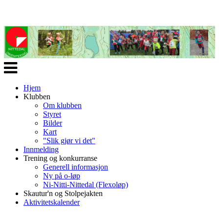
Veksle
navigasjon
Hjem
Klubben
Om klubben
Styret
Bilder
Kart
"Slik gjør vi det"
Innmelding
Trening og konkurranse
Generell informasjon
Ny på o-løp
Ni-Nitti-Nittedal (Flexoløp)
Skautur'n og Stolpejakten
Aktivitetskalender