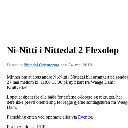
Ni-Nitti i Nittedal 2 Flexoløp
Postet av
Nittedal Orientering
den
24. mai 2018
MInner om at årets andre Ni-Nitti i Nittedal blir arrangert på sønda
27 mai mellom kl. 11:00-13:00 på nytt kart fra Waage Dam i
Kruttverket.
Løpet er åpent for alle både for erfarne o-løpere og rekrutter, har
dere ikke prøvd orientering før legge gjerne søndagsturen fra Waag
Dam.
Påmelding enten ved oppmøte eller via
Eventor
.
For mer info, se
HER.