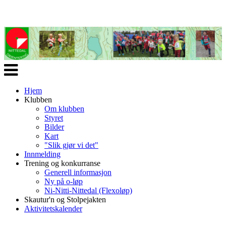
Veksle
navigasjon
Hjem
Klubben
Om klubben
Styret
Bilder
Kart
"Slik gjør vi det"
Innmelding
Trening og konkurranse
Generell informasjon
Ny på o-løp
Ni-Nitti-Nittedal (Flexoløp)
Skautur'n og Stolpejakten
Aktivitetskalender