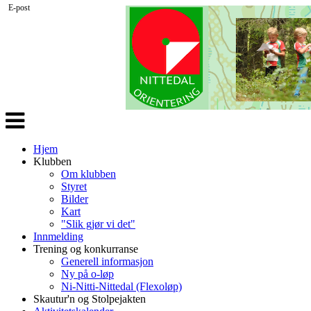
E-post
Veksle
navigasjon
Hjem
Klubben
Om klubben
Styret
Bilder
Kart
"Slik gjør vi det"
Innmelding
Trening og konkurranse
Generell informasjon
Ny på o-løp
Ni-Nitti-Nittedal (Flexoløp)
Skautur'n og Stolpejakten