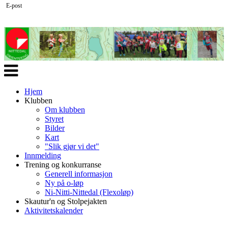
E-post
Veksle
navigasjon
Hjem
Klubben
Om klubben
Styret
Bilder
Kart
"Slik gjør vi det"
Innmelding
Trening og konkurranse
Generell informasjon
Ny på o-løp
Ni-Nitti-Nittedal (Flexoløp)
Skautur'n og Stolpejakten
Aktivitetskalender