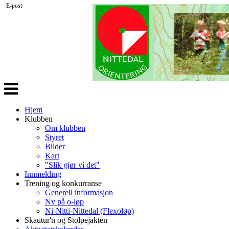
E-post
Veksle
navigasjon
Hjem
Klubben
Om klubben
Styret
Bilder
Kart
"Slik gjør vi det"
Innmelding
Trening og konkurranse
Generell informasjon
Ny på o-løp
Ni-Nitti-Nittedal (Flexoløp)
Skautur'n og Stolpejakten