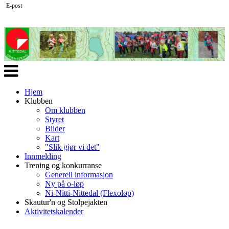
E-post
Veksle
navigasjon
Hjem
Klubben
Om klubben
Styret
Bilder
Kart
"Slik gjør vi det"
Innmelding
Trening og konkurranse
Generell informasjon
Ny på o-løp
Ni-Nitti-Nittedal (Flexoløp)
Skautur'n og Stolpejakten
Aktivitetskalender