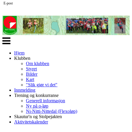
E-post
Veksle
navigasjon
Hjem
Klubben
Om klubben
Styret
Bilder
Kart
"Slik gjør vi det"
Innmelding
Trening og konkurranse
Generell informasjon
Ny på o-løp
Ni-Nitti-Nittedal (Flexoløp)
Skautur'n og Stolpejakten
Aktivitetskalender