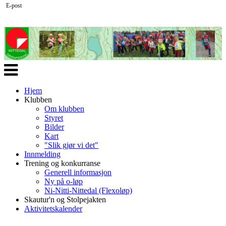
E-post
Veksle
navigasjon
Hjem
Klubben
Om klubben
Styret
Bilder
Kart
"Slik gjør vi det"
Innmelding
Trening og konkurranse
Generell informasjon
Ny på o-løp
Ni-Nitti-Nittedal (Flexoløp)
Skautur'n og Stolpejakten
Aktivitetskalender