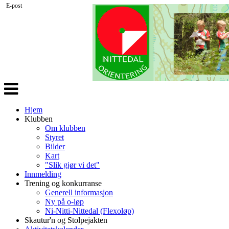
E-post
Veksle
navigasjon
Hjem
Klubben
Om klubben
Styret
Bilder
Kart
"Slik gjør vi det"
Innmelding
Trening og konkurranse
Generell informasjon
Ny på o-løp
Ni-Nitti-Nittedal (Flexoløp)
Skautur'n og Stolpejakten