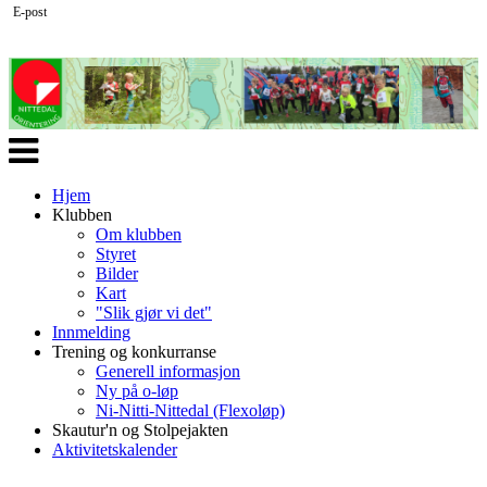
E-post
Veksle
navigasjon
Hjem
Klubben
Om klubben
Styret
Bilder
Kart
"Slik gjør vi det"
Innmelding
Trening og konkurranse
Generell informasjon
Ny på o-løp
Ni-Nitti-Nittedal (Flexoløp)
Skautur'n og Stolpejakten
Aktivitetskalender