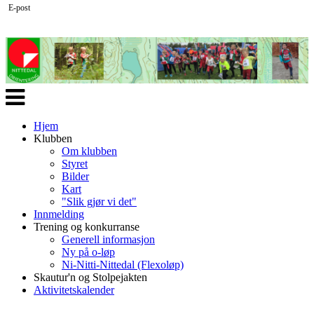
E-post
Veksle
navigasjon
Hjem
Klubben
Om klubben
Styret
Bilder
Kart
"Slik gjør vi det"
Innmelding
Trening og konkurranse
Generell informasjon
Ny på o-løp
Ni-Nitti-Nittedal (Flexoløp)
Skautur'n og Stolpejakten
Aktivitetskalender