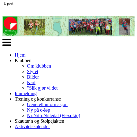
E-post
Veksle
navigasjon
Hjem
Klubben
Om klubben
Styret
Bilder
Kart
"Slik gjør vi det"
Innmelding
Trening og konkurranse
Generell informasjon
Ny på o-løp
Ni-Nitti-Nittedal (Flexoløp)
Skautur'n og Stolpejakten
Aktivitetskalender