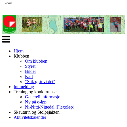
E-post
Veksle
navigasjon
Hjem
Klubben
Om klubben
Styret
Bilder
Kart
"Slik gjør vi det"
Innmelding
Trening og konkurranse
Generell informasjon
Ny på o-løp
Ni-Nitti-Nittedal (Flexoløp)
Skautur'n og Stolpejakten
Aktivitetskalender