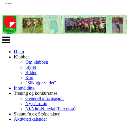
E-post
Veksle
navigasjon
Hjem
Klubben
Om klubben
Styret
Bilder
Kart
"Slik gjør vi det"
Innmelding
Trening og konkurranse
Generell informasjon
Ny på o-løp
Ni-Nitti-Nittedal (Flexoløp)
Skautur'n og Stolpejakten
Aktivitetskalender