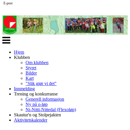
E-post
Veksle
navigasjon
Hjem
Klubben
Om klubben
Styret
Bilder
Kart
"Slik gjør vi det"
Innmelding
Trening og konkurranse
Generell informasjon
Ny på o-løp
Ni-Nitti-Nittedal (Flexoløp)
Skautur'n og Stolpejakten
Aktivitetskalender