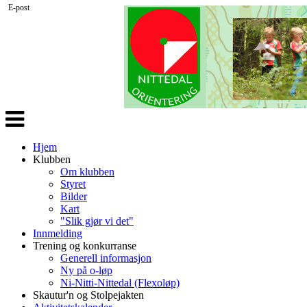
E-post
Veksle
navigasjon
Hjem
Klubben
Om klubben
Styret
Bilder
Kart
"Slik gjør vi det"
Innmelding
Trening og konkurranse
Generell informasjon
Ny på o-løp
Ni-Nitti-Nittedal (Flexoløp)
Skautur'n og Stolpejakten