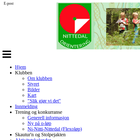
E-post
Veksle
navigasjon
Hjem
Klubben
Om klubben
Styret
Bilder
Kart
"Slik gjør vi det"
Innmelding
Trening og konkurranse
Generell informasjon
Ny på o-løp
Ni-Nitti-Nittedal (Flexoløp)
Skautur'n og Stolpejakten