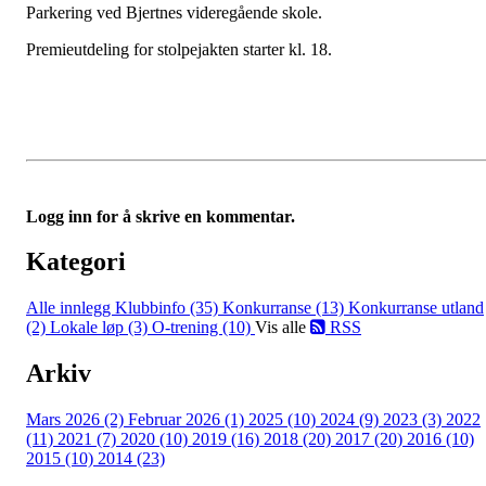
Parkering ved Bjertnes videregående skole.
Premieutdeling for stolpejakten starter kl. 18.
Logg inn for å skrive en kommentar.
Kategori
Alle innlegg
Klubbinfo (35)
Konkurranse (13)
Konkurranse utland
(2)
Lokale løp (3)
O-trening (10)
Vis alle
RSS
Arkiv
Mars 2026 (2)
Februar 2026 (1)
2025 (10)
2024 (9)
2023 (3)
2022
(11)
2021 (7)
2020 (10)
2019 (16)
2018 (20)
2017 (20)
2016 (10)
2015 (10)
2014 (23)