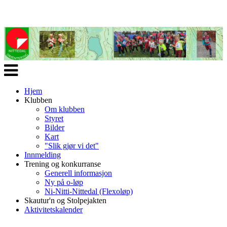
Veksle
navigasjon
Hjem
Klubben
Om klubben
Styret
Bilder
Kart
"Slik gjør vi det"
Innmelding
Trening og konkurranse
Generell informasjon
Ny på o-løp
Ni-Nitti-Nittedal (Flexoløp)
Skautur'n og Stolpejakten
Aktivitetskalender