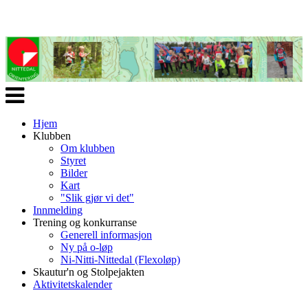
Veksle
navigasjon
Hjem
Klubben
Om klubben
Styret
Bilder
Kart
"Slik gjør vi det"
Innmelding
Trening og konkurranse
Generell informasjon
Ny på o-løp
Ni-Nitti-Nittedal (Flexoløp)
Skautur'n og Stolpejakten
Aktivitetskalender