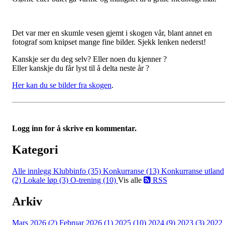
Det var mer en skumle vesen gjemt i skogen vår, blant annet en
fotograf som knipset mange fine bilder. Sjekk lenken nederst!
Kanskje ser du deg selv? Eller noen du kjenner ?
Eller kanskje du får lyst til å delta neste år ?
Her kan du se bilder fra skogen
.
Logg inn for å skrive en kommentar.
Kategori
Alle innlegg
Klubbinfo (35)
Konkurranse (13)
Konkurranse utland
(2)
Lokale løp (3)
O-trening (10)
Vis alle
RSS
Arkiv
Mars 2026 (2)
Februar 2026 (1)
2025 (10)
2024 (9)
2023 (3)
2022