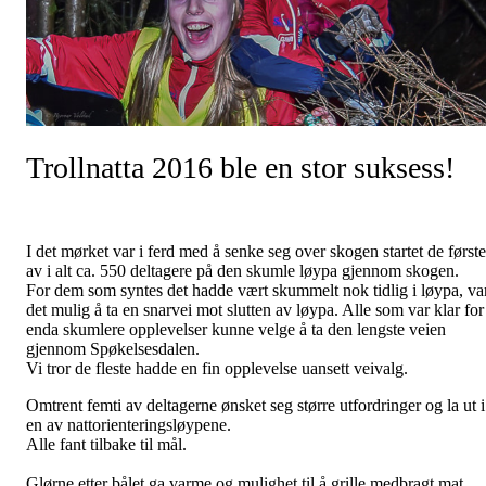
Trollnatta 2016 ble en stor suksess!
I det mørket var i ferd med å senke seg over skogen startet de første
av i alt ca. 550 deltagere på den skumle løypa gjennom skogen.
For dem som syntes det hadde vært skummelt nok tidlig i løypa, va
det mulig å ta en snarvei mot slutten av løypa. Alle som var klar for
enda skumlere opplevelser kunne velge å ta den lengste veien
gjennom Spøkelsesdalen.
Vi tror de fleste hadde en fin opplevelse uansett veivalg.
Omtrent femti av deltagerne ønsket seg større utfordringer og la ut i
en av nattorienteringsløypene.
Alle fant tilbake til mål.
Glørne etter bålet ga varme og mulighet til å grille medbragt mat.