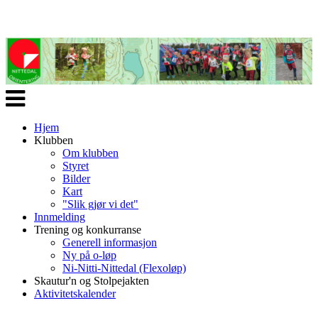
Veksle
navigasjon
Hjem
Klubben
Om klubben
Styret
Bilder
Kart
"Slik gjør vi det"
Innmelding
Trening og konkurranse
Generell informasjon
Ny på o-løp
Ni-Nitti-Nittedal (Flexoløp)
Skautur'n og Stolpejakten
Aktivitetskalender