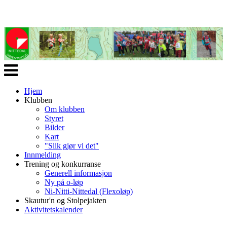
Veksle
navigasjon
Hjem
Klubben
Om klubben
Styret
Bilder
Kart
"Slik gjør vi det"
Innmelding
Trening og konkurranse
Generell informasjon
Ny på o-løp
Ni-Nitti-Nittedal (Flexoløp)
Skautur'n og Stolpejakten
Aktivitetskalender