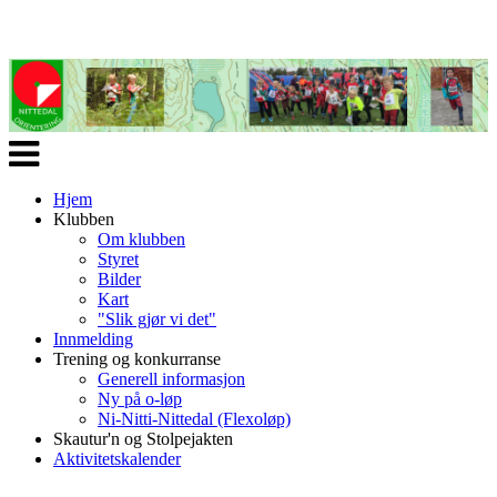
Veksle
navigasjon
Hjem
Klubben
Om klubben
Styret
Bilder
Kart
"Slik gjør vi det"
Innmelding
Trening og konkurranse
Generell informasjon
Ny på o-løp
Ni-Nitti-Nittedal (Flexoløp)
Skautur'n og Stolpejakten
Aktivitetskalender