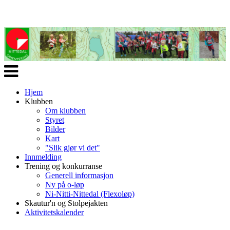
Veksle
navigasjon
Hjem
Klubben
Om klubben
Styret
Bilder
Kart
"Slik gjør vi det"
Innmelding
Trening og konkurranse
Generell informasjon
Ny på o-løp
Ni-Nitti-Nittedal (Flexoløp)
Skautur'n og Stolpejakten
Aktivitetskalender