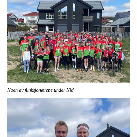
Noen av funksjonærene under NM