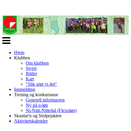
Veksle
navigasjon
Hjem
Klubben
Om klubben
Styret
Bilder
Kart
"Slik gjør vi det"
Innmelding
Trening og konkurranse
Generell informasjon
Ny på o-løp
Ni-Nitti-Nittedal (Flexoløp)
Skautur'n og Stolpejakten
Aktivitetskalender