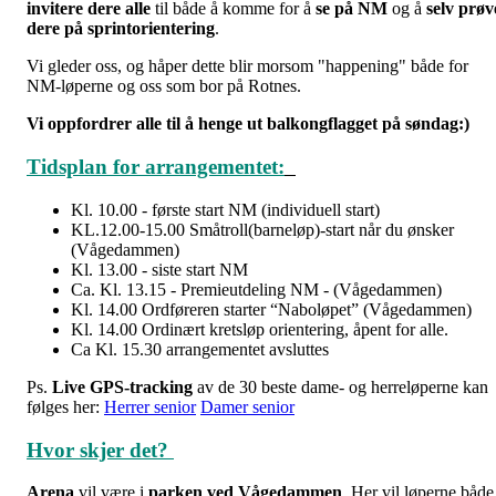
invitere dere alle
til både å komme for å
se på NM
og å
selv prøv
dere på sprintorientering
.
Vi gleder oss, og håper dette blir morsom "happening" både for
NM-løperne og oss som bor på Rotnes.
Vi oppfordrer alle til å henge ut balkongflagget på søndag:)
Tidsplan for arrangementet:
Kl. 10.00 - første start NM (individuell start)
KL.12.00-15.00 Småtroll(barneløp)-start når du ønsker
(Vågedammen)
Kl. 13.00 - siste start NM
Ca. Kl. 13.15 - Premieutdeling NM - (Vågedammen)
Kl. 14.00 Ordføreren starter “Naboløpet” (Vågedammen)
Kl. 14.00 Ordinært kretsløp orientering, åpent for alle.
Ca
Kl. 15.30 arrangementet avsluttes
Ps.
Live GPS-tracking
av de 30 beste dame- og herreløperne kan
følges her:
Herrer senior
Damer senior
Hvor skjer det?
Arena
vil være i
parken ved Vågedammen
. Her vil løperne både