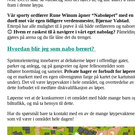
fram i denne løypa.
Vår sporty ordfører Rune Winum åpner “Naboløpet” med en
duell mot vår egen tidligere verdensmester, Bjørnar Valstad
.
Etterpå har alle mulighet til å prøve å slå både ordføreren og naboe
😊
Hvem er raskest til å navigere i vårt eget nabolag?
Påmeldin
gjøres på arena og du får låne det du trenger.
Hvordan blir jeg som nabo berørt?
Sprintorientering innebærer at deltakerne løper i offentlige gater,
parker og anlegg, og på gangveier og åpne fellesområder som
tilhører borettslag og sameier.
Private hager er forbudt for løper
og er markert med en egen olivengrønn farge på kartet (se kartutsnit
under). Det vil være løypevakter i hele området, og overtredelse av
dette forbudet vil medføre diskvalifikasjon av løper.
Løperne vet at de konkurrerer i et området med både mange barn o
biltrafikk, og må ta hensyn til dette.
Har du spørsmål bare ta kontakt med en av de mange løypevaktene
som vil være i området hele dagen!