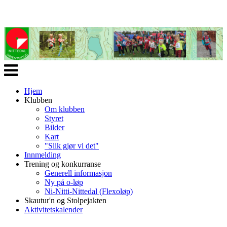
Veksle
navigasjon
Hjem
Klubben
Om klubben
Styret
Bilder
Kart
"Slik gjør vi det"
Innmelding
Trening og konkurranse
Generell informasjon
Ny på o-løp
Ni-Nitti-Nittedal (Flexoløp)
Skautur'n og Stolpejakten
Aktivitetskalender