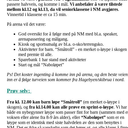
passere halvveis, og komme i mål.
Vi anbefaler å være tilstede
mellom kl.12 og kl.13, da vil seniorklassene i NM avgjøres
.
Vinnertid i klassene er ca 15 min.
På arena vil det være:
God oversikt for å følge med på NM med bl.a. speaker,
arenapassering og målgang.
Kiosk og sportsutsalg av bl.a. o-sko/terrengsko.
Aktiviteter for barn. “Småtroll” - en merket o-løype i skogen
med premie til alle.
Sparebank 1 har stand med aktiviteter
Start og mål “Naboløpet”
Ps! Det koster ingenting å komme inn på arena, og den beste veien
inn er å følge turveien som kommer fra Hagebyen/skibrua i nord.
Prøv selv:
Fra kl. 12.00 kan barn løpe “Småtroll”
(en merket o-løype i
skogen), og
fra kl.14.00 kan alle prøve en sprint-o-løype
. Vi har
både en nybegynner løype som passer fint for barn (sammen med e
voksen eller alene fra 8-9 års alder), eller
“Naboløpet”
som er en
løype som er identisk med siste halvdelen av den som benyttes i
NM. Det er ikke så vanskelig som det høres ut, og alle klarer å finn