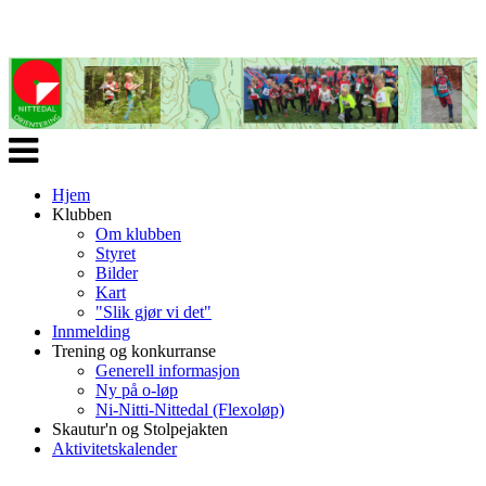
Veksle
navigasjon
Hjem
Klubben
Om klubben
Styret
Bilder
Kart
"Slik gjør vi det"
Innmelding
Trening og konkurranse
Generell informasjon
Ny på o-løp
Ni-Nitti-Nittedal (Flexoløp)
Skautur'n og Stolpejakten
Aktivitetskalender