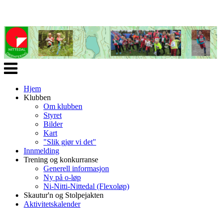
Veksle
navigasjon
Hjem
Klubben
Om klubben
Styret
Bilder
Kart
"Slik gjør vi det"
Innmelding
Trening og konkurranse
Generell informasjon
Ny på o-løp
Ni-Nitti-Nittedal (Flexoløp)
Skautur'n og Stolpejakten
Aktivitetskalender