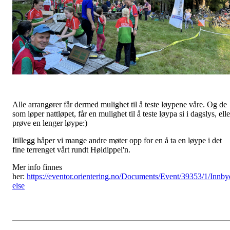
Alle arrangører får dermed mulighet til å teste løypene våre. Og de
som løper nattløpet, får en mulighet til å teste løypa si i dagslys, elle
prøve en lenger løype:)
Itillegg håper vi mange andre møter opp for en å ta en løype i det
fine terrenget vårt rundt Høldippel'n.
Mer info finnes
her:
https://eventor.orientering.no/Documents/Event/39353/1/Innby
else