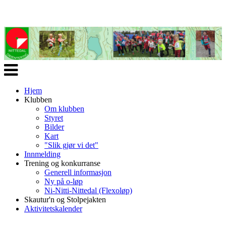
Veksle
navigasjon
Hjem
Klubben
Om klubben
Styret
Bilder
Kart
"Slik gjør vi det"
Innmelding
Trening og konkurranse
Generell informasjon
Ny på o-løp
Ni-Nitti-Nittedal (Flexoløp)
Skautur'n og Stolpejakten
Aktivitetskalender