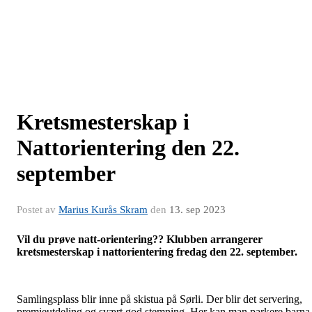
Kretsmesterskap i
Nattorientering den 22.
september
Postet av
Marius Kurås Skram
den
13. sep 2023
Vil du prøve natt-orientering?? Klubben arrangerer
kretsmesterskap i nattorientering fredag den 22. september.
Samlingsplass blir inne på skistua på Sørli. Der blir det servering,
premieutdeling og svært god stemning. Her kan man parkere barna