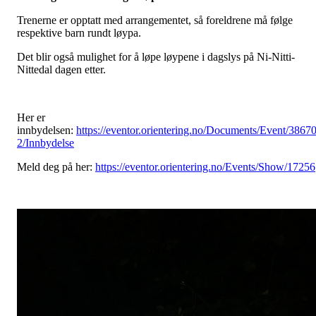
Trenerne er opptatt med arrangementet, så foreldrene må følge
respektive barn rundt løypa.
Det blir også mulighet for å løpe løypene i dagslys på Ni-Nitti-
Nittedal dagen etter.
Her er
innbydelsen:
https://eventor.orientering.no/Documents/Event/38670
2/Innbydelse
Meld deg på her:
https://eventor.orientering.no/Events/Show/17256