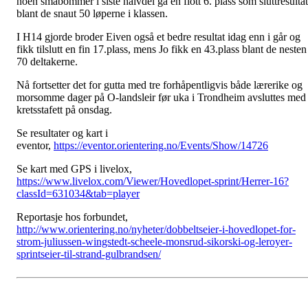
noen småbommer i siste halvdel ga en flott 6. plass som sluttresultat
blant de snaut 50 løperne i klassen.
I H14 gjorde broder Eiven også et bedre resultat idag enn i går og
fikk tilslutt en fin 17.plass, mens Jo fikk en 43.plass blant de nesten
70 deltakerne.
Nå fortsetter det for gutta med tre forhåpentligvis både lærerike og
morsomme dager på O-landsleir før uka i Trondheim avsluttes med
kretsstafett på onsdag.
Se resultater og kart i
eventor,
https://eventor.orientering.no/Events/Show/14726
Se kart med GPS i livelox,
https://www.livelox.com/Viewer/Hovedlopet-sprint/Herrer-16?
classId=631034&tab=player
Reportasje hos forbundet,
http://www.orientering.no/nyheter/dobbeltseier-i-hovedlopet-for-
strom-juliussen-wingstedt-scheele-monsrud-sikorski-og-leroyer-
sprintseier-til-strand-gulbrandsen/