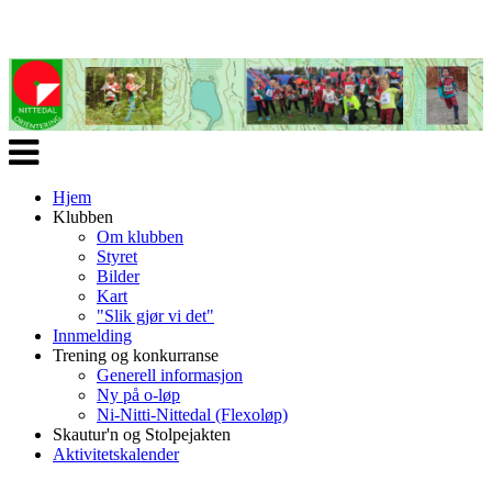
Veksle
navigasjon
Hjem
Klubben
Om klubben
Styret
Bilder
Kart
"Slik gjør vi det"
Innmelding
Trening og konkurranse
Generell informasjon
Ny på o-løp
Ni-Nitti-Nittedal (Flexoløp)
Skautur'n og Stolpejakten
Aktivitetskalender