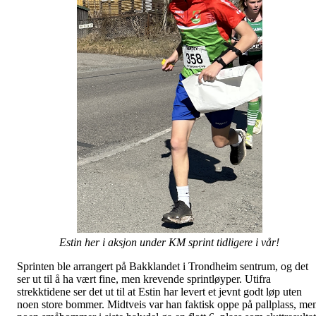
Estin her i aksjon under KM sprint tidligere i vår!
Sprinten ble arrangert på Bakklandet i Trondheim sentrum, og det
ser ut til å ha vært fine, men krevende sprintløyper. Utifra
strekktidene ser det ut til at Estin har levert et jevnt godt løp uten
noen store bommer. Midtveis var han faktisk oppe på pallplass, me