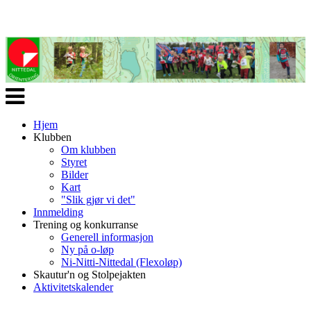
Veksle
navigasjon
Hjem
Klubben
Om klubben
Styret
Bilder
Kart
"Slik gjør vi det"
Innmelding
Trening og konkurranse
Generell informasjon
Ny på o-løp
Ni-Nitti-Nittedal (Flexoløp)
Skautur'n og Stolpejakten
Aktivitetskalender