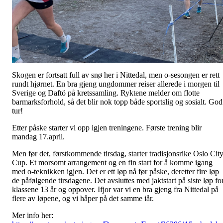
Skogen er fortsatt full av snø her i Nittedal, men o-sesongen er rett
rundt hjørnet. En bra gjeng ungdommer reiser allerede i morgen til
Sverige og Daftö på kretssamling. Ryktene melder om flotte
barmarksforhold, så det blir nok topp både sportslig og sosialt. God
tur!
Etter påske starter vi opp igjen treningene. Første trening blir
mandag 17.april.
Men før det, førstkommende tirsdag, starter tradisjonsrike Oslo Cit
Cup. Et morsomt arrangement og en fin start for å komme igang
med o-teknikken igjen. Det er ett løp nå før påske, deretter fire løp
de påfølgende tirsdagene. Det avsluttes med jaktstart på siste løp fo
klassene 13 år og oppover. Ifjor var vi en bra gjeng fra Nittedal på
flere av løpene, og vi håper på det samme iår.
Mer info her: