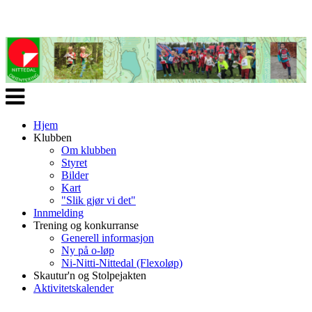
Veksle
navigasjon
Hjem
Klubben
Om klubben
Styret
Bilder
Kart
"Slik gjør vi det"
Innmelding
Trening og konkurranse
Generell informasjon
Ny på o-løp
Ni-Nitti-Nittedal (Flexoløp)
Skautur'n og Stolpejakten
Aktivitetskalender