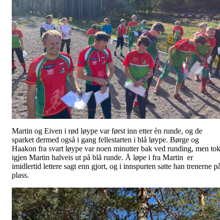
Martin og Eiven i rød løype var først inn etter èn runde, og de
sparket dermed også i gang fellestarten i blå løype. Børge og
Haakon fra svart løype var noen minutter bak ved runding, men to
igjen Martin halveis ut på blå runde. Å løpe i fra Martin er
imidlertid lettere sagt enn gjort, og i innspurten satte han trenerne p
plass.