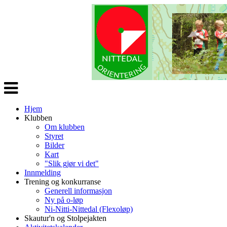
Veksle
navigasjon
Hjem
Klubben
Om klubben
Styret
Bilder
Kart
"Slik gjør vi det"
Innmelding
Trening og konkurranse
Generell informasjon
Ny på o-løp
Ni-Nitti-Nittedal (Flexoløp)
Skautur'n og Stolpejakten